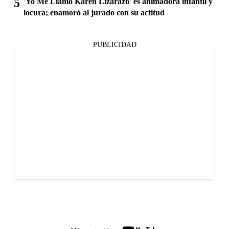
'Yo Me Llamo Karen Lizarazo' es animadora infantil y
locura; enamoró al jurado con su actitud
PUBLICIDAD