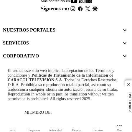
youtube-
Más contenido en
footer
instagram
facebook
twitter
google
Síguenos en:
NUESTROS PORTALES
SERVICIOS
CORPORATIVO
El uso de este sitio web implica la aceptación de los
Términos y
condiciones
y
Políticas de Tratamiento de la Información
de
CARACOL TELEVISIÓN S.A.
Todos los Derechos Reservados
D.R.A. Prohibida su reproducción total o parcial, así como su
cl
traducción a cualquier idioma sin autorización escrita de su titular.
Reproduction in whole or in part, or translation without written
PUBLICIDAD
permission is prohibited. All rights reserved 2025.
MIEMBRO DE:
Inicio
Programas
Actualidad
Desafío
En vivo
Más