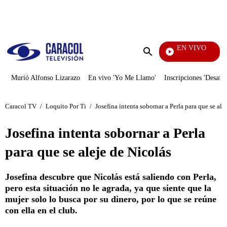
PUBLICIDAD
EN VIVO
Vecin
Enviar
búsqueda
Murió Alfonso Lizarazo
En vivo 'Yo Me Llamo'
Inscripciones 'Desafío
Caracol TV
/
Loquito Por Ti
/
Josefina intenta sobornar a Perla para que se ale
Josefina intenta sobornar a Perla
para que se aleje de Nicolás
Josefina descubre que Nicolás está saliendo con Perla,
pero esta situación no le agrada, ya que siente que la
mujer solo lo busca por su dinero, por lo que se reúne
con ella en el club.