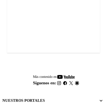
youtube-
Más contenido en
footer
instagram
facebook
twitter
google
Síguenos en:
NUESTROS PORTALES