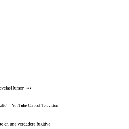
PUBLICIDAD
velas
Humor
afío'
YouTube Caracol Televisión
te en una verdadera fugitiva