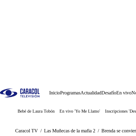
Inicio
Programas
Actualidad
Desafío
En vivo
No
Bebé de Laura Tobón
En vivo 'Yo Me Llamo'
Inscripciones 'Des
Juegos
Caracol TV
/
Las Muñecas de la mafia 2
/
Brenda se convier