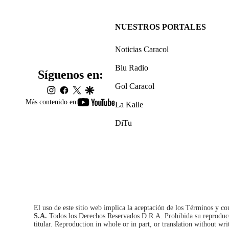
NUESTROS PORTALES
Noticias Caracol
Blu Radio
Síguenos en:
Gol Caracol
instagram
facebook
twitter
google
youtube-
Más contenido en
La Kalle
footer
DiTu
El uso de este sitio web implica la aceptación de los
Términos y co
S.A.
Todos los Derechos Reservados D.R.A. Prohibida su reproducció
titular. Reproduction in whole or in part, or translation without wri