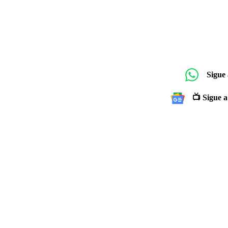
Sigue
📺 Sigue a