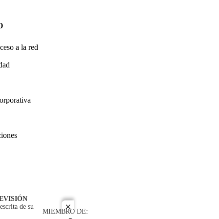
O
ceso a la red
idad
orporativa
ciones
EVISIÓN
escrita de su
close
MIEMBRO DE: