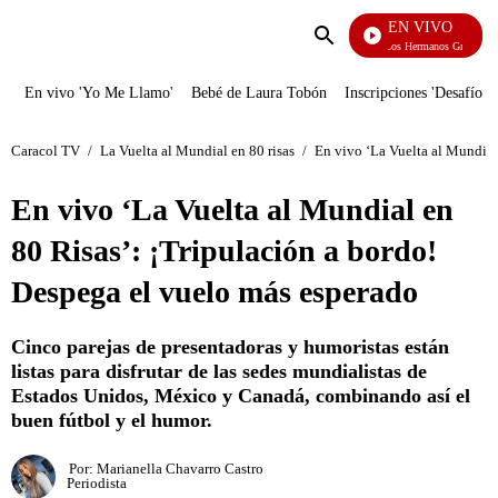
EN VIVO
Cuentos De Los Hermanos Grimm
Enviar
búsqueda
En vivo 'Yo Me Llamo'
Bebé de Laura Tobón
Inscripciones 'Desafío'
Caracol TV
/
La Vuelta al Mundial en 80 risas
/
En vivo ‘La Vuelta al Mundial
En vivo ‘La Vuelta al Mundial en
80 Risas’: ¡Tripulación a bordo!
Despega el vuelo más esperado
Cinco parejas de presentadoras y humoristas están
listas para disfrutar de las sedes mundialistas de
Estados Unidos, México y Canadá, combinando así el
buen fútbol y el humor.
Por:
Marianella Chavarro Castro
Periodista