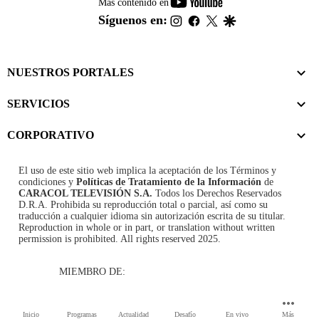
youtube-
Más contenido en
footer
instagram
facebook
twitter
google
Síguenos en:
NUESTROS PORTALES
SERVICIOS
CORPORATIVO
El uso de este sitio web implica la aceptación de los
Términos y
condiciones
y
Políticas de Tratamiento de la Información
de
CARACOL TELEVISIÓN S.A.
Todos los Derechos Reservados
D.R.A. Prohibida su reproducción total o parcial, así como su
traducción a cualquier idioma sin autorización escrita de su titular.
Reproduction in whole or in part, or translation without written
permission is prohibited. All rights reserved 2025.
MIEMBRO DE:
Inicio
Programas
Actualidad
Desafío
En vivo
Más