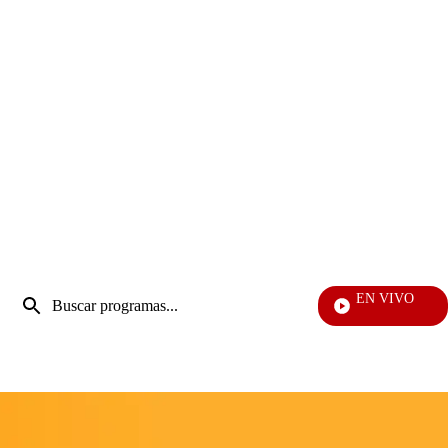
Entrada
EN VIVO
de
EFÉ
Enviar
búsqueda
búsqueda