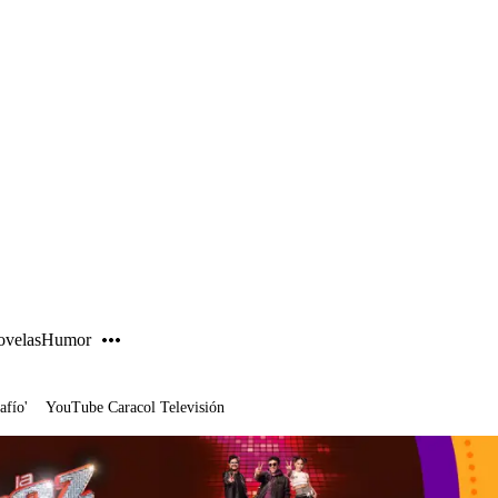
PUBLICIDAD
velas
Humor
afío'
YouTube Caracol Televisión