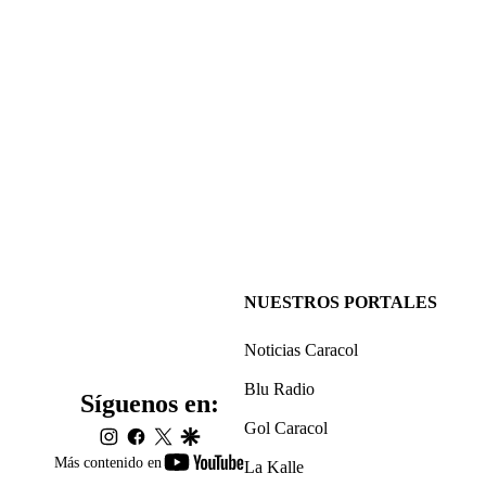
NUESTROS PORTALES
Noticias Caracol
Blu Radio
Síguenos en:
Gol Caracol
instagram
facebook
twitter
google
youtube-
Más contenido en
La Kalle
footer