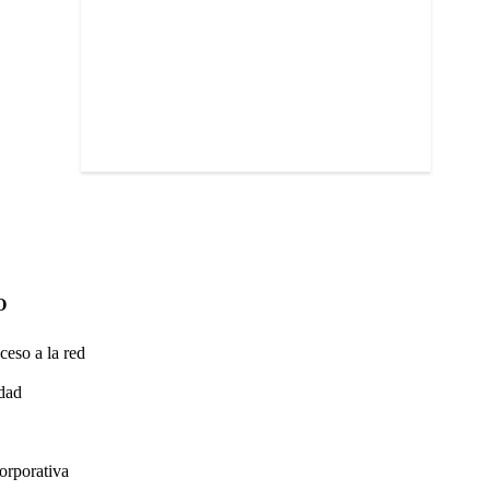
O
ceso a la red
idad
orporativa