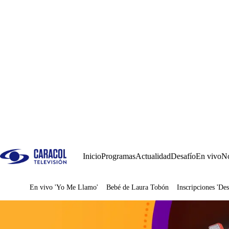
Inicio
Programas
Actualidad
Desafío
En vivo
No
En vivo 'Yo Me Llamo'
Bebé de Laura Tobón
Inscripciones 'Des
Juegos