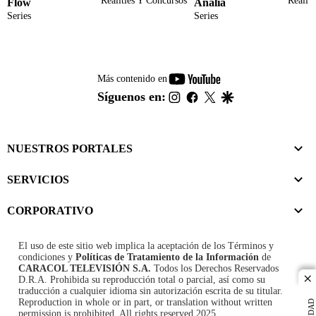
Realities Y Concursos
Realit
Flow
Analía
Series
Series
youtube-
Más contenido en
footer
instagram
facebook
twitter
google
Síguenos en:
NUESTROS PORTALES
SERVICIOS
CORPORATIVO
El uso de este sitio web implica la aceptación de los
Términos y
condiciones
y
Políticas de Tratamiento de la Información
de
CARACOL TELEVISIÓN S.A.
Todos los Derechos Reservados
D.R.A. Prohibida su reproducción total o parcial, así como su
cl
traducción a cualquier idioma sin autorización escrita de su titular.
Reproduction in whole or in part, or translation without written
permission is prohibited. All rights reserved 2025.