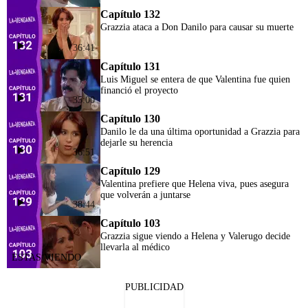
Capítulo 132
Grazzia ataca a Don Danilo para causar su muerte
36:41
Capítulo 131
Luis Miguel se entera de que Valentina fue quien
financió el proyecto
35:00
Capítulo 130
Danilo le da una última oportunidad a Grazzia para
dejarle su herencia
36:51
Capítulo 129
Valentina prefiere que Helena viva, pues asegura
que volverán a juntarse
38:44
Capítulo 103
Grazzia sigue viendo a Helena y Valerugo decide
llevarla al médico
PUBLICIDAD