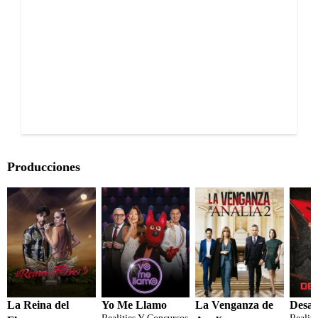
Producciones
La Reina del
Yo Me Llamo
La Venganza de
Desaf