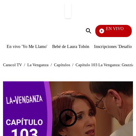
PUBLICIDAD
EN VIVO
Televentas
Enviar
búsqueda
En vivo 'Yo Me Llamo'
Bebé de Laura Tobón
Inscripciones 'Desafío'
Caracol TV
/
La Venganza
/
Capítulos
/
Capítulo 103 La Venganza: Grazzia s