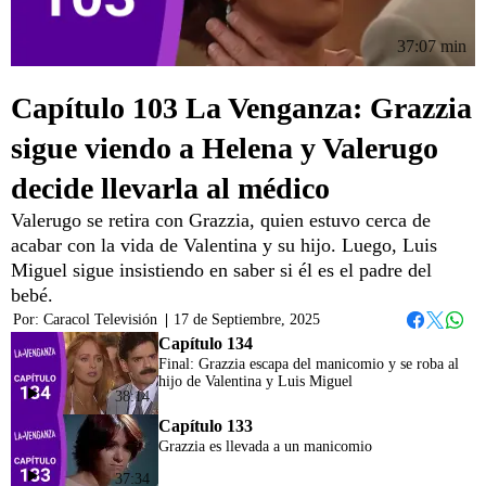
37:07 min
Capítulo 103 La Venganza: Grazzia
sigue viendo a Helena y Valerugo
decide llevarla al médico
Valerugo se retira con Grazzia, quien estuvo cerca de
acabar con la vida de Valentina y su hijo. Luego, Luis
Miguel sigue insistiendo en saber si él es el padre del
bebé.
Por:
Caracol Televisión
|
17 de Septiembre, 2025
Whats
Facebook
Twitter
Capítulo 134
Final: Grazzia escapa del manicomio y se roba al
hijo de Valentina y Luis Miguel
38:14
Capítulo 133
Grazzia es llevada a un manicomio
37:34