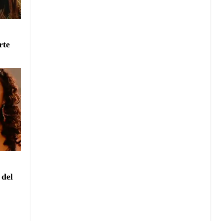
e
rte
e
 del