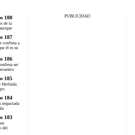
PUBLICIDAD
o 188
in de la
anrique
o 187
e confiesa a
ue él es su
o 186
onfiesa ser
secuestro
o 185
e Herlinda
gro
o 184
 impactada
ala
o 183
 un
o del