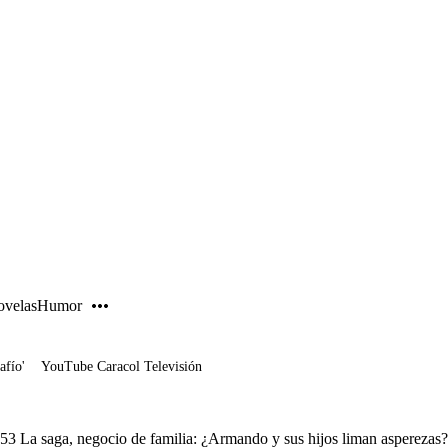
PUBLICIDAD
velas
Humor
afío'
YouTube Caracol Televisión
 53 La saga, negocio de familia: ¿Armando y sus hijos liman asperezas?