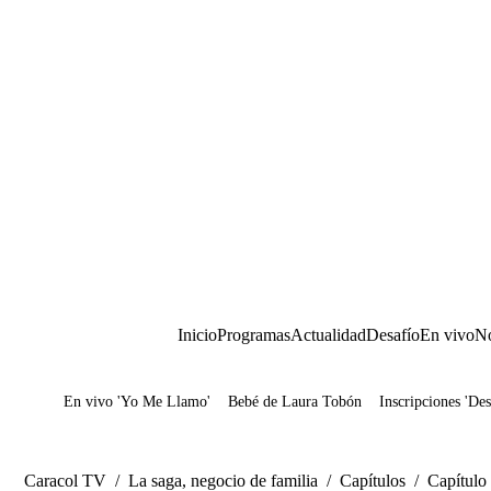
Inicio
Programas
Actualidad
Desafío
En vivo
No
En vivo 'Yo Me Llamo'
Bebé de Laura Tobón
Inscripciones 'Des
Juegos
Caracol TV
/
La saga, negocio de familia
/
Capítulos
/
Capítulo