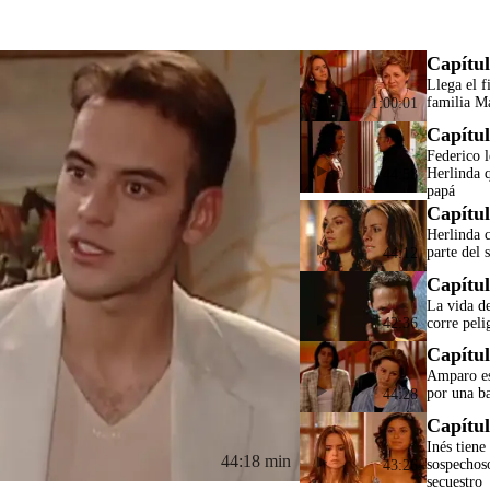
Capítul
Llega el f
familia M
1:00:01
Capítul
Federico l
Herlinda q
44:58
papá
Capítul
Herlinda c
parte del 
44:12
Capítul
La vida d
corre peli
42:36
Capítul
Amparo es
por una b
44:28
Capítul
Inés tiene
44:18 min
sospechos
43:26
secuestro