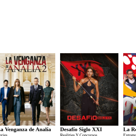
a Venganza de Analía
Desafío Siglo XXI
La R
eries
Realities Y Concursos
Entret