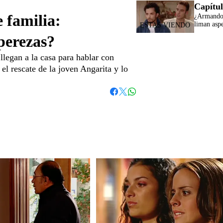
Capítul
 familia:
¿Armando 
liman asp
perezas?
llegan a la casa para hablar con
el rescate de la joven Angarita y lo
Whatsapp
Facebook
Twitter