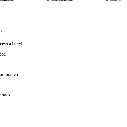
O
ceso a la red
idad
orporativa
ciones