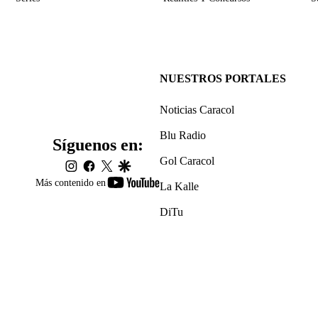
NUESTROS PORTALES
Noticias Caracol
Blu Radio
Síguenos en:
Gol Caracol
instagram
facebook
twitter
google
youtube-
Más contenido en
La Kalle
footer
DiTu