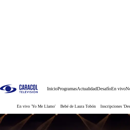
Inicio
Programas
Actualidad
Desafío
En vivo
No
En vivo 'Yo Me Llamo'
Bebé de Laura Tobón
Inscripciones 'Des
Juegos