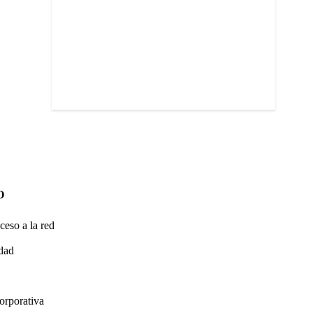
O
ceso a la red
idad
orporativa