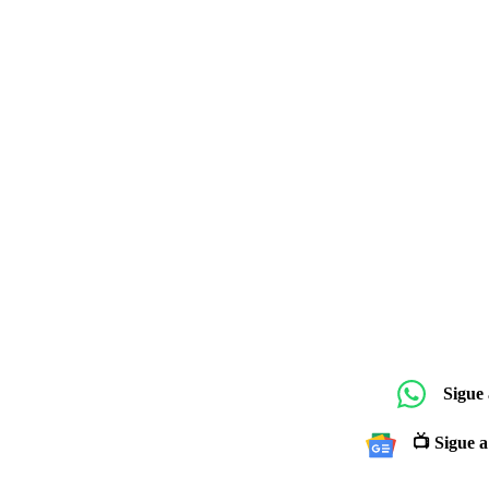
Sigue
📺 Sigue a