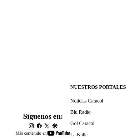
NUESTROS PORTALES
Noticias Caracol
Blu Radio
Síguenos en:
Gol Caracol
instagram
facebook
twitter
google
youtube-
Más contenido en
La Kalle
footer