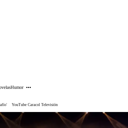
PUBLICIDAD
velas
Humor
afío'
YouTube Caracol Televisión