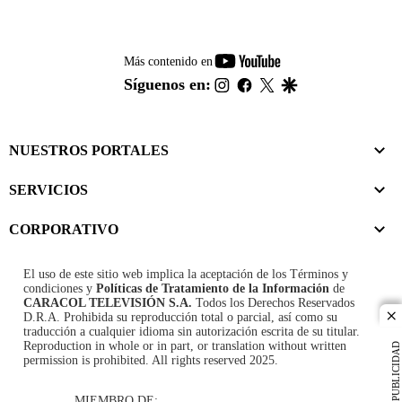
youtube-
Más contenido en
footer
instagram
facebook
twitter
google
Síguenos en:
NUESTROS PORTALES
SERVICIOS
CORPORATIVO
El uso de este sitio web implica la aceptación de los
Términos y
condiciones
y
Políticas de Tratamiento de la Información
de
CARACOL TELEVISIÓN S.A.
Todos los Derechos Reservados
D.R.A. Prohibida su reproducción total o parcial, así como su
cl
traducción a cualquier idioma sin autorización escrita de su titular.
Reproduction in whole or in part, or translation without written
PUBLICIDAD
permission is prohibited. All rights reserved 2025.
MIEMBRO DE: