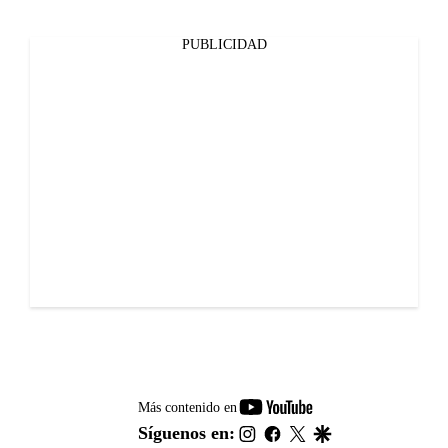
PUBLICIDAD
youtube-
Más contenido en
footer
instagram
facebook
twitter
google
Síguenos en: