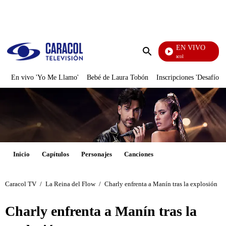
PUBLICIDAD
EN VIVO
Noticias Caracol
Enviar
búsqueda
En vivo 'Yo Me Llamo'
Bebé de Laura Tobón
Inscripciones 'Desafío'
Inicio
Capítulos
Personajes
Canciones
Caracol TV
/
La Reina del Flow
/
Charly enfrenta a Manín tras la explosión
Charly enfrenta a Manín tras la