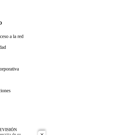
O
ceso a la red
idad
orporativa
ciones
EVISIÓN
escrita de su