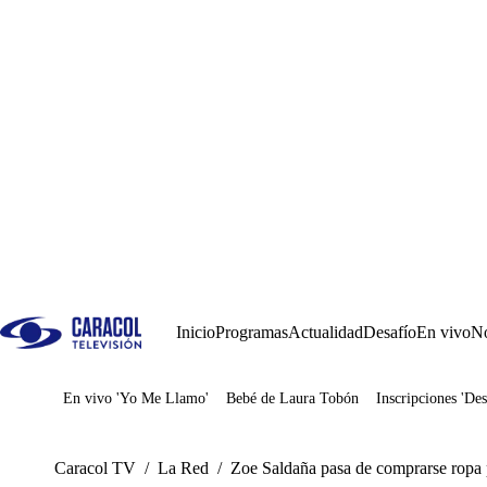
Inicio
Programas
Actualidad
Desafío
En vivo
No
En vivo 'Yo Me Llamo'
Bebé de Laura Tobón
Inscripciones 'Des
Juegos
Caracol TV
/
La Red
/
Zoe Saldaña pasa de comprarse rop