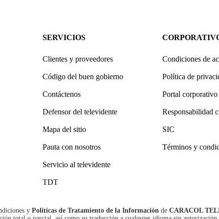
SERVICIOS
CORPORATIV
Clientes y proveedores
Condiciones de ac
Código del buen gobierno
Política de privac
Contáctenos
Portal corporativo
Defensor del televidente
Responsabilidad c
Mapa del sitio
SIC
Pauta con nosotros
Términos y condi
Servicio al televidente
TDT
ndiciones
y
Políticas de Tratamiento de la Información
de
CARACOL TEL
n total o parcial, así como su traducción a cualquier idioma sin autorización 