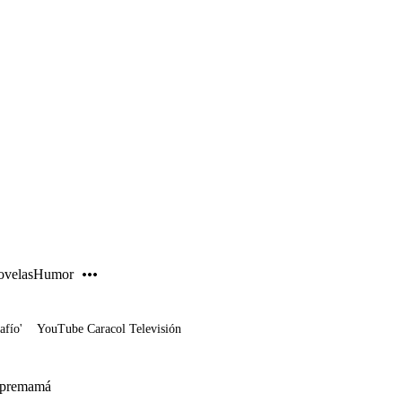
PUBLICIDAD
velas
Humor
afío'
YouTube Caracol Televisión
a premamá