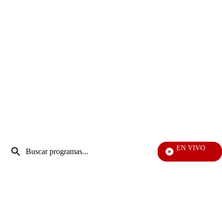
Entrada
EN VIVO
de
Vecinos
Enviar
búsqueda
búsqueda