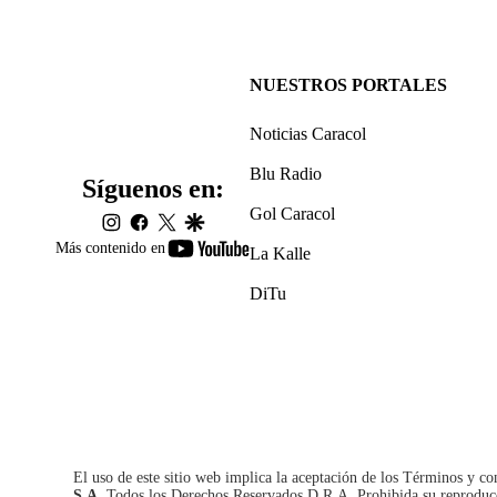
NUESTROS PORTALES
Noticias Caracol
Blu Radio
Síguenos en:
Gol Caracol
instagram
facebook
twitter
google
youtube-
Más contenido en
La Kalle
footer
DiTu
El uso de este sitio web implica la aceptación de los
Términos y co
S.A.
Todos los Derechos Reservados D.R.A. Prohibida su reproducció