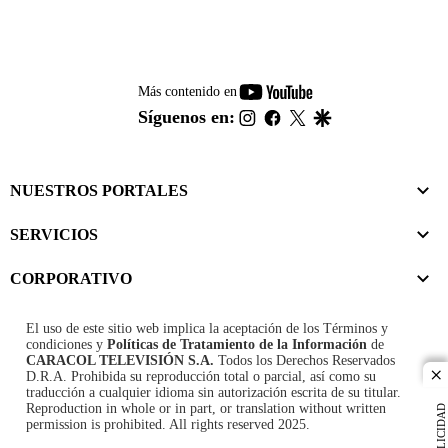
youtube-
Más contenido en
footer
instagram
facebook
twitter
google
Síguenos en:
NUESTROS PORTALES
SERVICIOS
CORPORATIVO
El uso de este sitio web implica la aceptación de los
Términos y
condiciones
y
Políticas de Tratamiento de la Información
de
CARACOL TELEVISIÓN S.A.
Todos los Derechos Reservados
D.R.A. Prohibida su reproducción total o parcial, así como su
cl
traducción a cualquier idioma sin autorización escrita de su titular.
Reproduction in whole or in part, or translation without written
PUBLICIDAD
permission is prohibited. All rights reserved 2025.