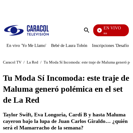
PUBLICIDAD
EN VIVO
Diario De Diana
Enviar
búsqueda
En vivo 'Yo Me Llamo'
Bebé de Laura Tobón
Inscripciones 'Desafío'
Caracol TV
/
La Red
/
Tu Moda Sí Incomoda: este traje de Maluma generó pol
Tu Moda Sí Incomoda: este traje de
Maluma generó polémica en el set
de La Red
Taylor Swift, Eva Longoria, Cardi B y hasta Maluma
cayeron bajo la lupa de Juan Carlos Giraldo… ¿quién
será el Mamarracho de la semana?