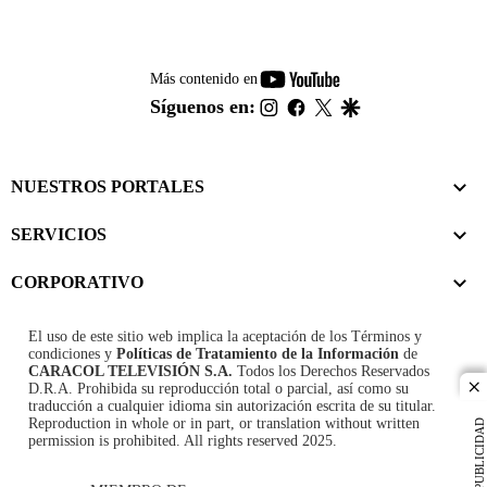
youtube-
Más contenido en
footer
instagram
facebook
twitter
google
Síguenos en:
NUESTROS PORTALES
SERVICIOS
CORPORATIVO
El uso de este sitio web implica la aceptación de los
Términos y
condiciones
y
Políticas de Tratamiento de la Información
de
CARACOL TELEVISIÓN S.A.
Todos los Derechos Reservados
D.R.A. Prohibida su reproducción total o parcial, así como su
cl
traducción a cualquier idioma sin autorización escrita de su titular.
Reproduction in whole or in part, or translation without written
PUBLICIDAD
permission is prohibited. All rights reserved 2025.