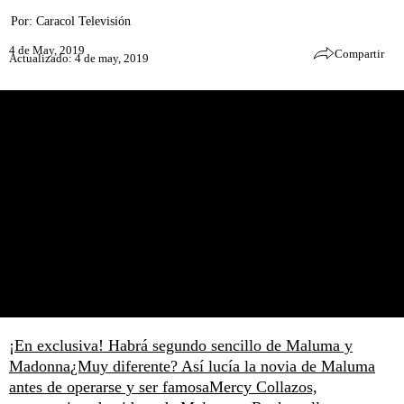
Por:
Caracol Televisión
4 de May, 2019
Compartir
Actualizado: 4 de may, 2019
¡En exclusiva! Habrá segundo sencillo de Maluma y
Madonna
¿Muy diferente? Así lucía la novia de Maluma
antes de operarse y ser famosa
Mercy Collazos,