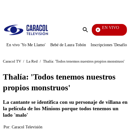
PUBLICIDAD
EN VIVO
Tamb
Enviar
búsqueda
En vivo 'Yo Me Llamo'
Bebé de Laura Tobón
Inscripciones 'Desafío'
Caracol TV
/
La Red
/
Thalía: 'Todos tenemos nuestros propios monstruos'
Thalía: 'Todos tenemos nuestros
propios monstruos'
La cantante se identifica con su personaje de villana en
la película de los Minions porque todos tenemos un
lado 'malo'
Por:
Caracol Televisión