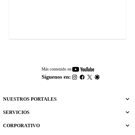
youtube-
Más contenido en
footer
instagram
facebook
twitter
google
Síguenos en:
NUESTROS PORTALES
SERVICIOS
CORPORATIVO