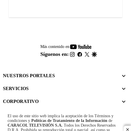
youtube-
Más contenido en
footer
instagram
facebook
twitter
google
Síguenos en:
NUESTROS PORTALES
SERVICIOS
CORPORATIVO
El uso de este sitio web implica la aceptación de los
Términos y
condiciones
y
Políticas de Tratamiento de la Información
de
CARACOL TELEVISIÓN S.A.
Todos los Derechos Reservados
D.R.A. Prohibida su reproducción total o parcial, así como su