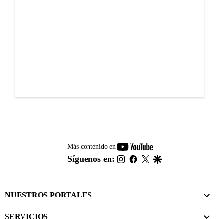
youtube-
Más contenido en
footer
instagram
facebook
twitter
google
Síguenos en:
NUESTROS PORTALES
SERVICIOS