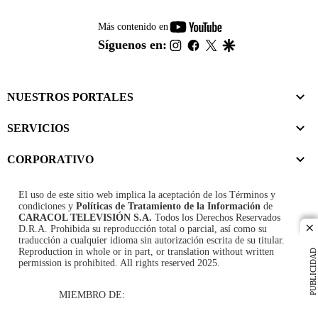
youtube-
Más contenido en
footer
instagram
facebook
twitter
google
Síguenos en:
NUESTROS PORTALES
SERVICIOS
CORPORATIVO
El uso de este sitio web implica la aceptación de los
Términos y
condiciones
y
Políticas de Tratamiento de la Información
de
CARACOL TELEVISIÓN S.A.
Todos los Derechos Reservados
D.R.A. Prohibida su reproducción total o parcial, así como su
cl
traducción a cualquier idioma sin autorización escrita de su titular.
Reproduction in whole or in part, or translation without written
PUBLICIDAD
permission is prohibited. All rights reserved 2025.
MIEMBRO DE: