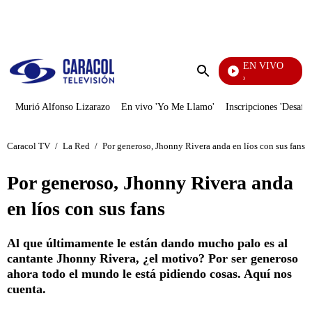
PUBLICIDAD
EN VIVO
Rafael Orozco
Enviar
búsqueda
Murió Alfonso Lizarazo
En vivo 'Yo Me Llamo'
Inscripciones 'Desafío
Caracol TV
/
La Red
/
Por generoso, Jhonny Rivera anda en líos con sus fans
Por generoso, Jhonny Rivera anda
en líos con sus fans
Al que últimamente le están dando mucho palo es al
cantante Jhonny Rivera, ¿el motivo? Por ser generoso
ahora todo el mundo le está pidiendo cosas. Aquí nos
cuenta.