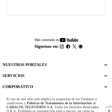
youtube-
Más contenido en
footer
instagram
facebook
twitter
google
Síguenos en:
NUESTROS PORTALES
SERVICIOS
CORPORATIVO
El uso de este sitio web implica la aceptación de los
Términos y
condiciones
y
Políticas de Tratamiento de la Información
de
CARACOL TELEVISIÓN S.A.
Todos los Derechos Reservados
D.R.A. Prohibida su reproducción total o parcial, así como su