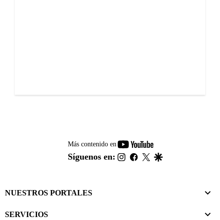
youtube-
Más contenido en
footer
instagram
facebook
twitter
google
Síguenos en:
NUESTROS PORTALES
SERVICIOS