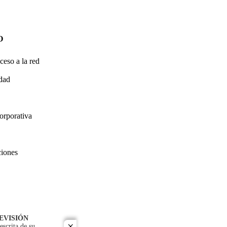
O
ceso a la red
idad
orporativa
ciones
EVISIÓN
escrita de su