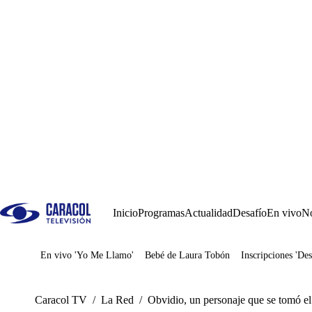
Inicio
Programas
Actualidad
Desafío
En vivo
No
En vivo 'Yo Me Llamo'
Bebé de Laura Tobón
Inscripciones 'Des
Juegos
Caracol TV
/
La Red
/
Obvidio, un personaje que se tomó e