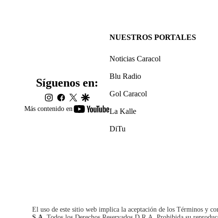
NUESTROS PORTALES
Noticias Caracol
Blu Radio
Síguenos en:
Gol Caracol
instagram
facebook
twitter
google
youtube-
Más contenido en
La Kalle
footer
DiTu
El uso de este sitio web implica la aceptación de los
Términos y co
S.A.
Todos los Derechos Reservados D.R.A. Prohibida su reproducció