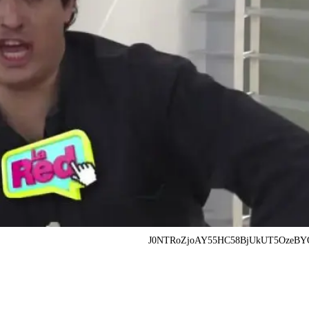
J0NTRoZjoAY55HC58BjUkUT5OzeBYO