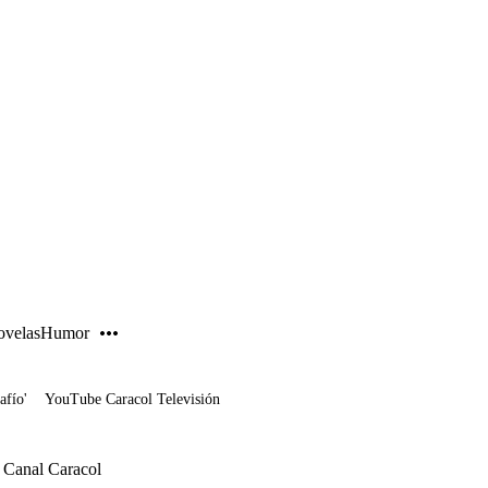
PUBLICIDAD
velas
Humor
afío'
YouTube Caracol Televisión
l Canal Caracol