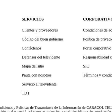
SERVICIOS
CORPORATIV
Clientes y proveedores
Condiciones de ac
Código del buen gobierno
Política de privac
Contáctenos
Portal corporativo
Defensor del televidente
Responsabilidad c
Mapa del sitio
SIC
Pauta con nosotros
Términos y condi
Servicio al televidente
TDT
ndiciones
y
Políticas de Tratamiento de la Información
de
CARACOL TEL
n total o parcial, así como su traducción a cualquier idioma sin autorización 