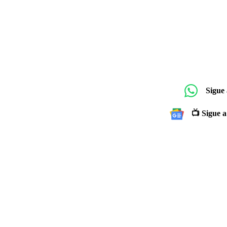
Sigue
📺 Sigue a