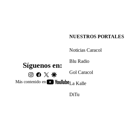
NUESTROS PORTALES
Noticias Caracol
Blu Radio
Síguenos en:
Gol Caracol
instagram
facebook
twitter
google
youtube-
Más contenido en
La Kalle
footer
DiTu