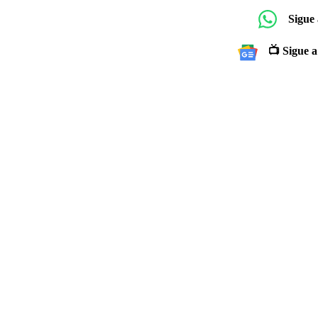
Sigue
📺 Sigue a