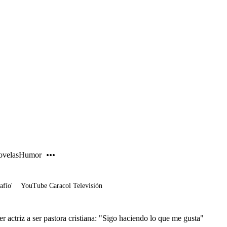
PUBLICIDAD
velas
Humor
afío'
YouTube Caracol Televisión
 actriz a ser pastora cristiana: "Sigo haciendo lo que me gusta"