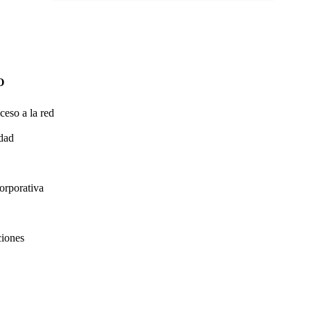
O
ceso a la red
idad
orporativa
ciones