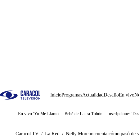
Inicio
Programas
Actualidad
Desafío
En vivo
No
En vivo 'Yo Me Llamo'
Bebé de Laura Tobón
Inscripciones 'Des
Juegos
Caracol TV
/
La Red
/
Nelly Moreno cuenta cómo pasó de ser