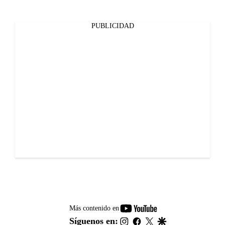
PUBLICIDAD
youtube-
Más contenido en
footer
instagram
facebook
twitter
google
Síguenos en: