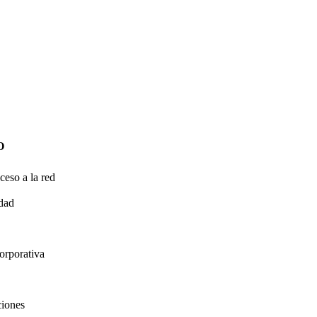
O
ceso a la red
idad
orporativa
ciones