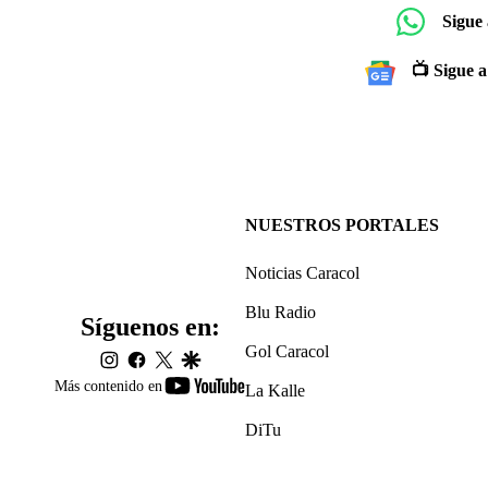
Sigue
📺 Sigue a
NUESTROS PORTALES
Noticias Caracol
Blu Radio
Síguenos en:
Gol Caracol
instagram
facebook
twitter
google
youtube-
Más contenido en
La Kalle
footer
DiTu