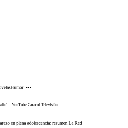
PUBLICIDAD
velas
Humor
afío'
YouTube Caracol Televisión
barazo en plena adolescencia: resumen La Red