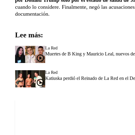
por Donald Trump solo por el estado de salud de J
cuando lo considere. Finalmente, negó las acusacione
documentación.
Lee más:
La Red
Muertes de B King y Mauricio Leal, nuevos de
La Red
Katiuska perdió el Reinado de La Red en el Des