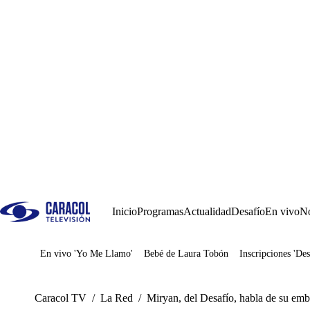
Inicio
Programas
Actualidad
Desafío
En vivo
No
En vivo 'Yo Me Llamo'
Bebé de Laura Tobón
Inscripciones 'Des
Juegos
Caracol TV
/
La Red
/
Miryan, del Desafío, habla de su em