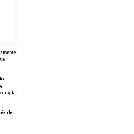
evamente
que
lo
o,
 cumpla
vés de