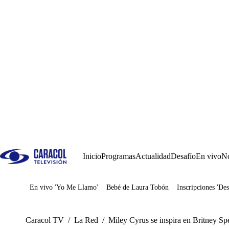
Inicio
Programas
Actualidad
Desafío
En vivo
No
En vivo 'Yo Me Llamo'
Bebé de Laura Tobón
Inscripciones 'Des
Juegos
Caracol TV
/
La Red
/
Miley Cyrus se inspira en Britney Sp