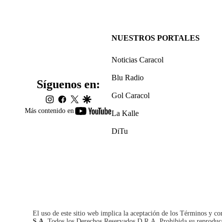
NUESTROS PORTALES
Noticias Caracol
Blu Radio
Síguenos en:
Gol Caracol
instagram
facebook
twitter
google
youtube-
Más contenido en
La Kalle
footer
DiTu
El uso de este sitio web implica la aceptación de los
Términos y co
S.A.
Todos los Derechos Reservados D.R.A. Prohibida su reproducció