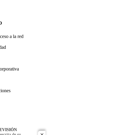
O
ceso a la red
idad
orporativa
ciones
EVISIÓN
escrita de su