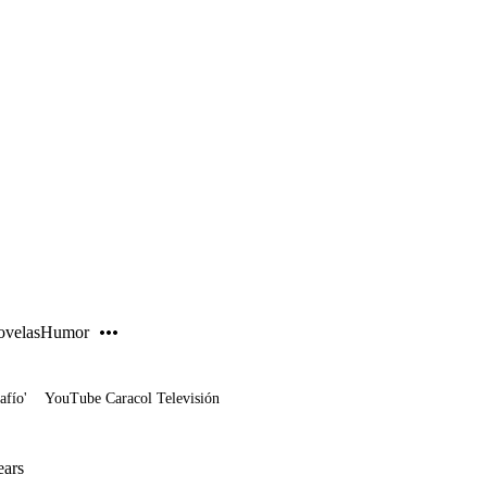
PUBLICIDAD
velas
Humor
afío'
YouTube Caracol Televisión
ears