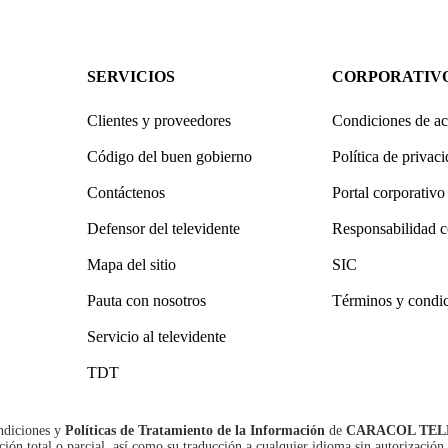
SERVICIOS
CORPORATIV
Clientes y proveedores
Condiciones de ac
Código del buen gobierno
Política de privac
Contáctenos
Portal corporativo
Defensor del televidente
Responsabilidad c
Mapa del sitio
SIC
Pauta con nosotros
Términos y condi
Servicio al televidente
TDT
ndiciones
y
Políticas de Tratamiento de la Información
de
CARACOL TEL
n total o parcial, así como su traducción a cualquier idioma sin autorización 