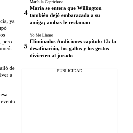
María la Caprichosa
María se entera que Willington
también dejó embarazada a su
cía, ya
amiga; ambas le reclaman
upó
los
Yo Me Llamo
Eliminados Audiciones capítulo 13: la
, pero
desafinación, los gallos y los gestos
romeó.
divierten al jurado
ailó de
PUBLICIDAD
lver a
 esa
 evento