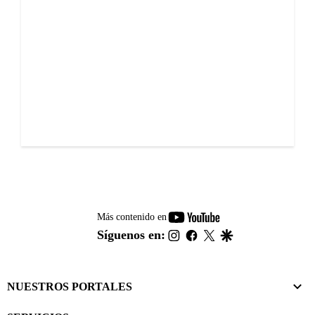
youtube-
Más contenido en
footer
instagram
facebook
twitter
google
Síguenos en:
NUESTROS PORTALES