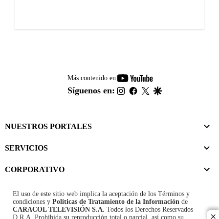
youtube-
Más contenido en
footer
instagram
facebook
twitter
google
Síguenos en:
NUESTROS PORTALES
SERVICIOS
CORPORATIVO
El uso de este sitio web implica la aceptación de los
Términos y
condiciones
y
Políticas de Tratamiento de la Información
de
CARACOL TELEVISIÓN S.A.
Todos los Derechos Reservados
D.R.A. Prohibida su reproducción total o parcial, así como su