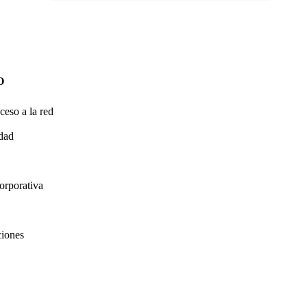
O
ceso a la red
idad
orporativa
ciones