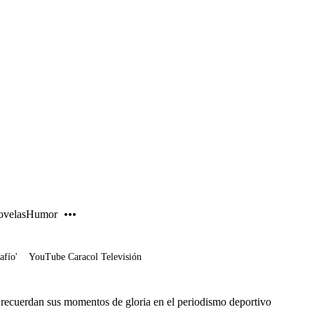
PUBLICIDAD
velas
Humor
afío'
YouTube Caracol Televisión
ecuerdan sus momentos de gloria en el periodismo deportivo