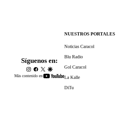
NUESTROS PORTALES
Noticias Caracol
Blu Radio
Síguenos en:
Gol Caracol
instagram
facebook
twitter
google
youtube-
Más contenido en
La Kalle
footer
DiTu