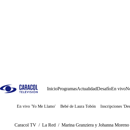
Inicio
Programas
Actualidad
Desafío
En vivo
No
En vivo 'Yo Me Llamo'
Bebé de Laura Tobón
Inscripciones 'Des
Juegos
Caracol TV
/
La Red
/
Marina Granziera y Johanna Moreno r