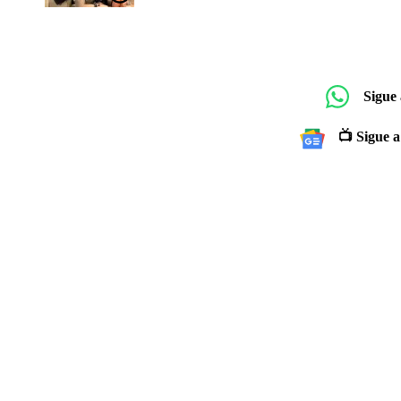
Sigue
📺 Sigue a