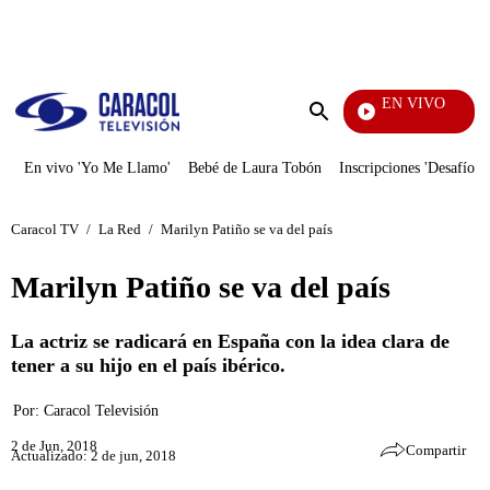
PUBLICIDAD
EN VIVO
La Red
Enviar
búsqueda
En vivo 'Yo Me Llamo'
Bebé de Laura Tobón
Inscripciones 'Desafío'
Caracol TV
/
La Red
/
Marilyn Patiño se va del país
Marilyn Patiño se va del país
La actriz se radicará en España con la idea clara de
tener a su hijo en el país ibérico.
Por:
Caracol Televisión
2 de Jun, 2018
Compartir
Actualizado: 2 de jun, 2018