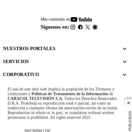
youtube-
Más contenido en
footer
instagram
facebook
twitter
google
Síguenos en:
NUESTROS PORTALES
SERVICIOS
CORPORATIVO
El uso de este sitio web implica la aceptación de los
Términos y
condiciones
y
Políticas de Tratamiento de la Información
de
CARACOL TELEVISIÓN S.A.
Todos los Derechos Reservados
D.R.A. Prohibida su reproducción total o parcial, así como su
cl
traducción a cualquier idioma sin autorización escrita de su titular.
Reproduction in whole or in part, or translation without written
PUBLICIDAD
permission is prohibited. All rights reserved 2025.
MIEMBRO DE: