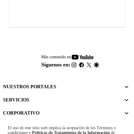
youtube-
Más contenido en
footer
instagram
facebook
twitter
google
Síguenos en:
NUESTROS PORTALES
SERVICIOS
CORPORATIVO
El uso de este sitio web implica la aceptación de los
Términos y
condiciones
y
Políticas de Tratamiento de la Información
de