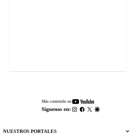
youtube-
Más contenido en
footer
instagram
facebook
twitter
google
Síguenos en:
NUESTROS PORTALES