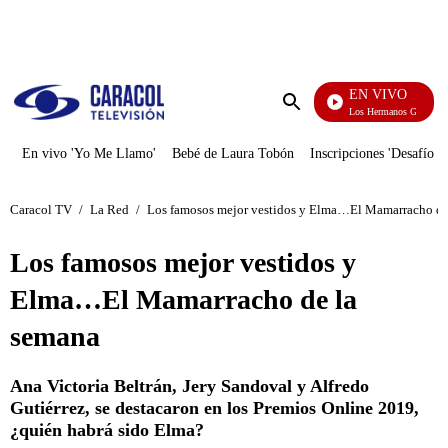
PUBLICIDAD
EN VIVO
Cuentos De Los Hermanos Grimm
Enviar
búsqueda
En vivo 'Yo Me Llamo'
Bebé de Laura Tobón
Inscripciones 'Desafío'
Caracol TV
/
La Red
/
Los famosos mejor vestidos y Elma…El Mamarracho de
Los famosos mejor vestidos y
Elma…El Mamarracho de la
semana
Ana Victoria Beltrán, Jery Sandoval y Alfredo
Gutiérrez, se destacaron en los Premios Online 2019,
¿quién habrá sido Elma?