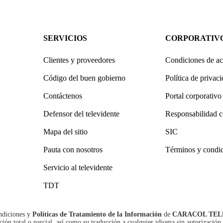
SERVICIOS
CORPORATIV
Clientes y proveedores
Condiciones de ac
Código del buen gobierno
Política de privac
Contáctenos
Portal corporativo
Defensor del televidente
Responsabilidad c
Mapa del sitio
SIC
Pauta con nosotros
Términos y condi
Servicio al televidente
TDT
ndiciones
y
Políticas de Tratamiento de la Información
de
CARACOL TEL
n total o parcial, así como su traducción a cualquier idioma sin autorización 