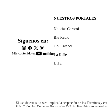
NUESTROS PORTALES
Noticias Caracol
Blu Radio
Síguenos en:
Gol Caracol
instagram
facebook
twitter
google
youtube-
Más contenido en
La Kalle
footer
DiTu
El uso de este sitio web implica la aceptación de los
Términos y co
S.A.
Todos los Derechos Reservados D.R.A. Prohibida su reproducció