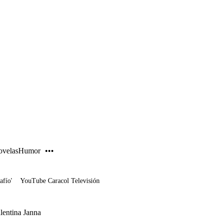
PUBLICIDAD
velas
Humor
afío'
YouTube Caracol Televisión
lentina Janna