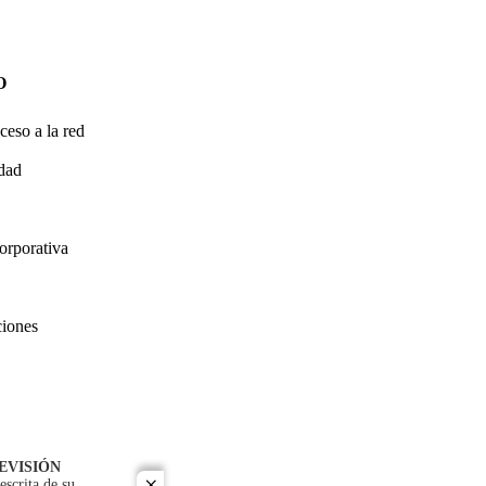
O
ceso a la red
idad
orporativa
ciones
EVISIÓN
escrita de su