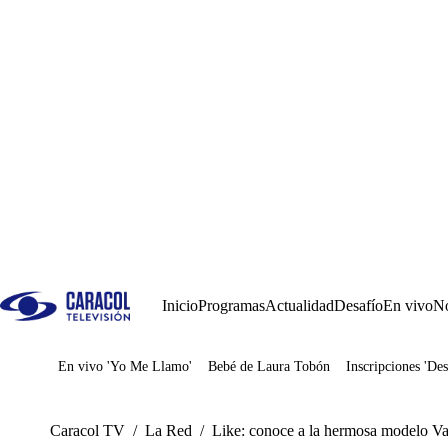
Inicio
Programas
Actualidad
Desafío
En vivo
No
En vivo 'Yo Me Llamo'
Bebé de Laura Tobón
Inscripciones 'Des
Juegos
Caracol TV
/
La Red
/
Like: conoce a la hermosa modelo Va