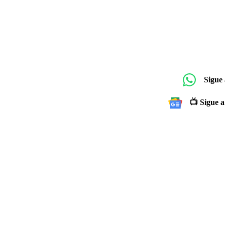
Sigue
📺 Sigue a