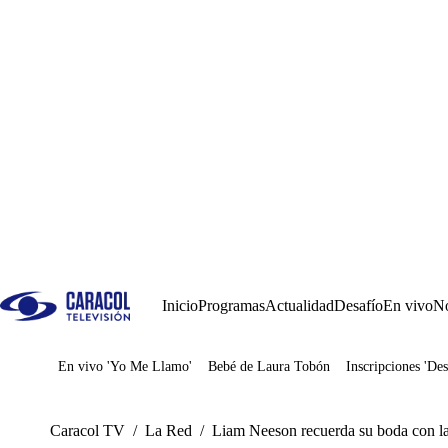
Inicio
Programas
Actualidad
Desafío
En vivo
No
En vivo 'Yo Me Llamo'
Bebé de Laura Tobón
Inscripciones 'Des
Juegos
Caracol TV
/
La Red
/
Liam Neeson recuerda su boda con la