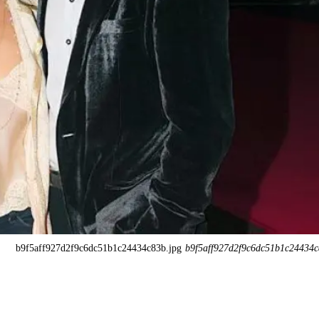
b9f5aff927d2f9c6dc51b1c24434c83b.jpg
b9f5aff927d2f9c6dc51b1c24434c