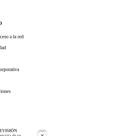
O
ceso a la red
idad
orporativa
ciones
EVISIÓN
escrita de su