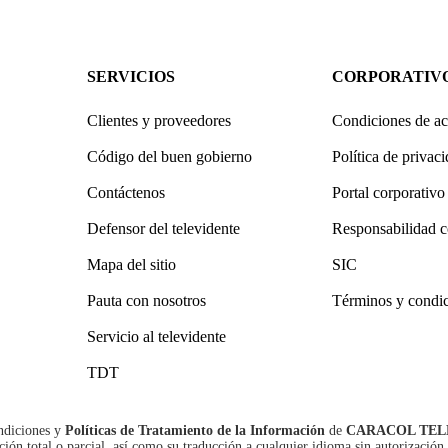
SERVICIOS
CORPORATIV
Clientes y proveedores
Condiciones de ac
Código del buen gobierno
Política de privac
Contáctenos
Portal corporativo
Defensor del televidente
Responsabilidad c
Mapa del sitio
SIC
Pauta con nosotros
Términos y condi
Servicio al televidente
TDT
ndiciones
y
Políticas de Tratamiento de la Información
de
CARACOL TEL
n total o parcial, así como su traducción a cualquier idioma sin autorización 