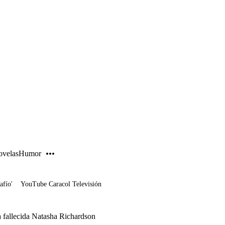
PUBLICIDAD
velas
Humor
afío'
YouTube Caracol Televisión
 fallecida Natasha Richardson