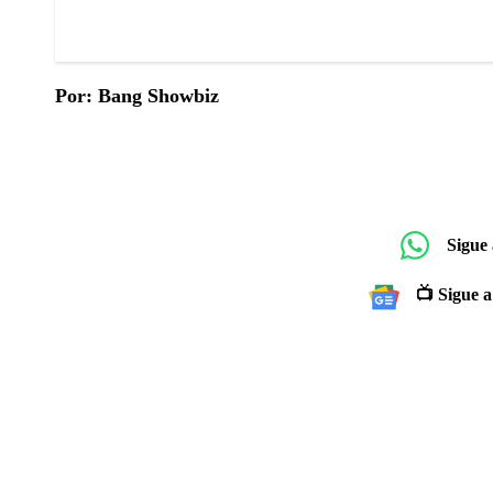
Por: Bang Showbiz
Sigue
📺 Sigue a