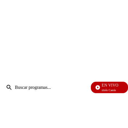
Entrada
EN VIVO
de
También Caerás
Enviar
búsqueda
búsqueda