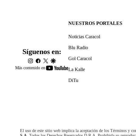
NUESTROS PORTALES
Noticias Caracol
Blu Radio
Síguenos en:
Gol Caracol
instagram
facebook
twitter
google
youtube-
Más contenido en
La Kalle
footer
DiTu
El uso de este sitio web implica la aceptación de los
Términos y co
S.A.
Todos los Derechos Reservados D.R.A. Prohibida su reproducció