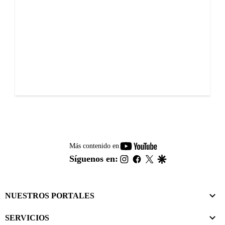
youtube-
Más contenido en
footer
instagram
facebook
twitter
google
Síguenos en:
NUESTROS PORTALES
SERVICIOS