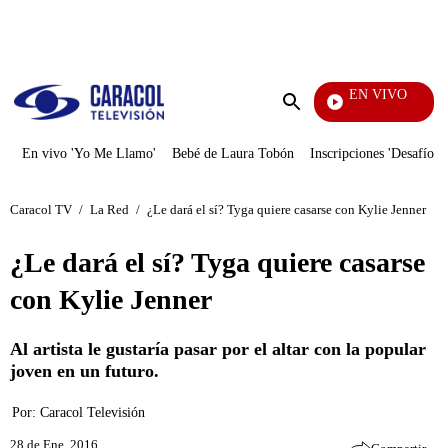
PUBLICIDAD
EN VIVO
La R
Enviar
búsqueda
En vivo 'Yo Me Llamo'
Bebé de Laura Tobón
Inscripciones 'Desafío'
Caracol TV
/
La Red
/
¿Le dará el sí? Tyga quiere casarse con Kylie Jenner
¿Le dará el sí? Tyga quiere casarse
con Kylie Jenner
Al artista le gustaría pasar por el altar con la popular
joven en un futuro.
Por:
Caracol Televisión
28 de Ene, 2016