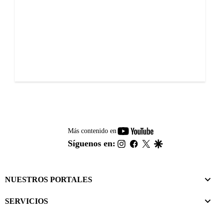
youtube-
Más contenido en
footer
instagram
facebook
twitter
google
Síguenos en:
NUESTROS PORTALES
SERVICIOS