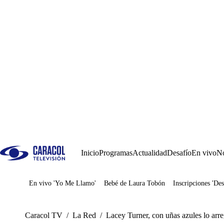
Inicio
Programas
Actualidad
Desafío
En vivo
No
En vivo 'Yo Me Llamo'
Bebé de Laura Tobón
Inscripciones 'Des
Juegos
Caracol TV
/
La Red
/
Lacey Turner, con uñas azules lo arre