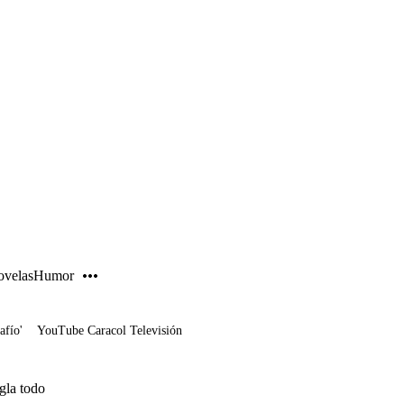
PUBLICIDAD
velas
Humor
afío'
YouTube Caracol Televisión
gla todo