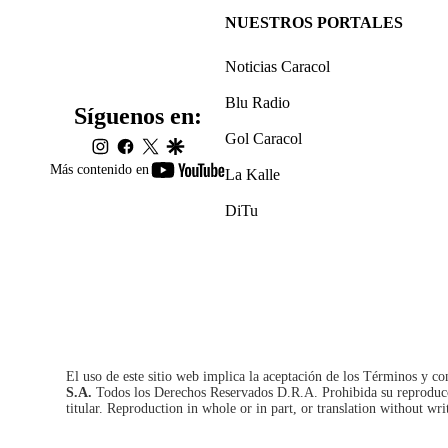
NUESTROS PORTALES
Noticias Caracol
Blu Radio
Síguenos en:
Gol Caracol
instagram
facebook
twitter
google
youtube-
Más contenido en
La Kalle
footer
DiTu
El uso de este sitio web implica la aceptación de los
Términos y co
S.A.
Todos los Derechos Reservados D.R.A. Prohibida su reproducció
titular. Reproduction in whole or in part, or translation without wri