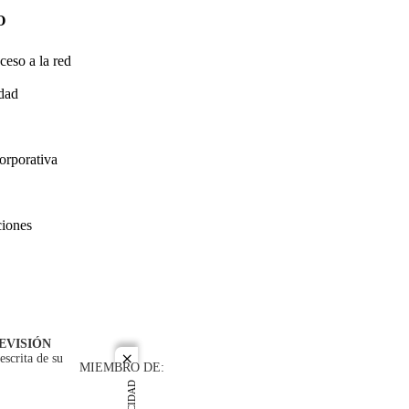
O
ceso a la red
idad
orporativa
ciones
EVISIÓN
escrita de su
close
MIEMBRO DE: