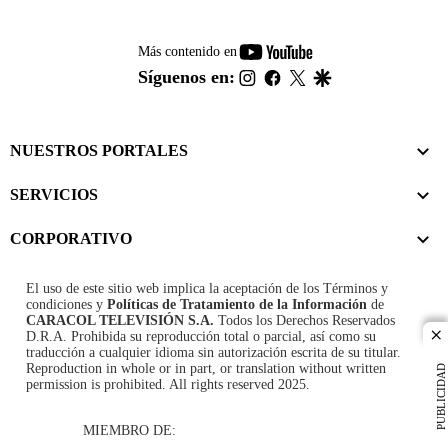
youtube-
Más contenido en
footer
instagram
facebook
twitter
google
Síguenos en:
NUESTROS PORTALES
SERVICIOS
CORPORATIVO
El uso de este sitio web implica la aceptación de los
Términos y
condiciones
y
Políticas de Tratamiento de la Información
de
CARACOL TELEVISIÓN S.A.
Todos los Derechos Reservados
D.R.A. Prohibida su reproducción total o parcial, así como su
cl
traducción a cualquier idioma sin autorización escrita de su titular.
Reproduction in whole or in part, or translation without written
PUBLICIDAD
permission is prohibited. All rights reserved 2025.
MIEMBRO DE: