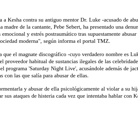
nta a Kesha contra su antiguo mentor Dr. Luke -acusado de abu
 la madre de la cantante, Pebe Sebert, ha presentado una denu
és emocional y estrés postraumático tras supuestamente abusar
 sociedad moderna", según informa el portal TMZ.
ga que el magnate discográfico -cuyo verdadero nombre es Lu
l proveedor habitual de sustancias ilegales de las celebridade
 el programa 'Saturday Night Live', acusándole además de jac
 con las que salía para abusar de ellas.
rmentarla y abusar de ella psicológicamente al violar a su hij
ar sus ataques de histeria cada vez que intentaba hablar con 