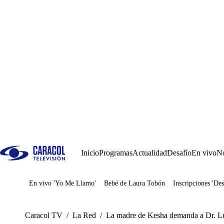
Inicio
Programas
Actualidad
Desafío
En vivo
No
En vivo 'Yo Me Llamo'
Bebé de Laura Tobón
Inscripciones 'Des
Juegos
Caracol TV
/
La Red
/
La madre de Kesha demanda a Dr. Luk