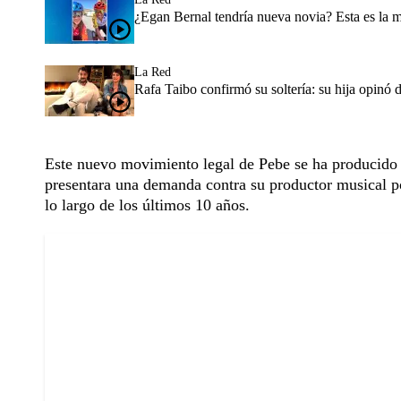
¿Egan Bernal tendría nueva novia? Esta es la 
La Red
Rafa Taibo confirmó su soltería: su hija opinó 
Este nuevo movimiento legal de Pebe se ha producido d
presentara una demanda contra su productor musical po
lo largo de los últimos 10 años.