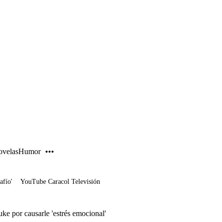
PUBLICIDAD
velas
Humor
afío'
YouTube Caracol Televisión
e por causarle 'estrés emocional'