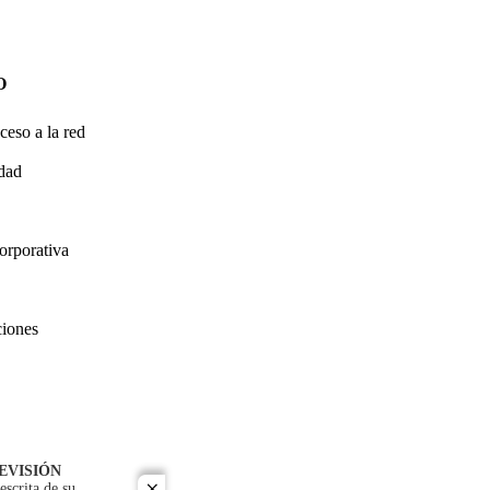
O
ceso a la red
idad
orporativa
ciones
EVISIÓN
escrita de su