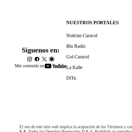
NUESTROS PORTALES
Noticias Caracol
Blu Radio
Síguenos en:
Gol Caracol
instagram
facebook
twitter
google
youtube-
Más contenido en
La Kalle
footer
DiTu
El uso de este sitio web implica la aceptación de los
Términos y co
S.A.
Todos los Derechos Reservados D.R.A. Prohibida su reproducció