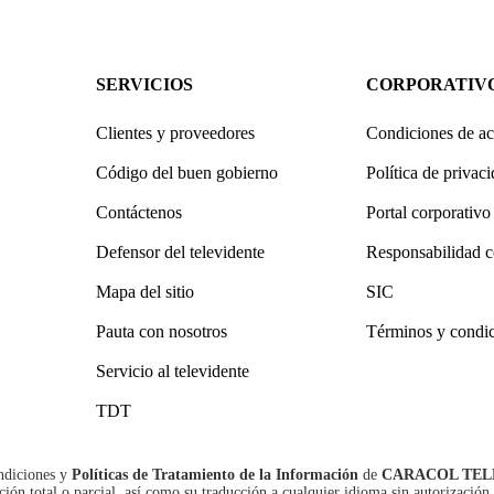
SERVICIOS
CORPORATIV
Clientes y proveedores
Condiciones de ac
Código del buen gobierno
Política de privac
Contáctenos
Portal corporativo
Defensor del televidente
Responsabilidad c
Mapa del sitio
SIC
Pauta con nosotros
Términos y condi
Servicio al televidente
TDT
ndiciones
y
Políticas de Tratamiento de la Información
de
CARACOL TEL
n total o parcial, así como su traducción a cualquier idioma sin autorización 