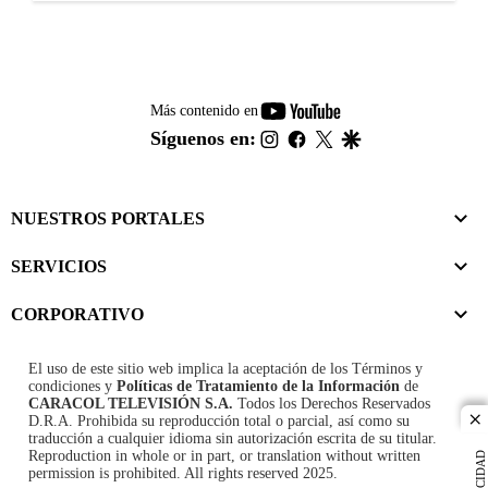
youtube-
Más contenido en
footer
instagram
facebook
twitter
google
Síguenos en:
NUESTROS PORTALES
SERVICIOS
CORPORATIVO
El uso de este sitio web implica la aceptación de los
Términos y
condiciones
y
Políticas de Tratamiento de la Información
de
CARACOL TELEVISIÓN S.A.
Todos los Derechos Reservados
D.R.A. Prohibida su reproducción total o parcial, así como su
cl
traducción a cualquier idioma sin autorización escrita de su titular.
Reproduction in whole or in part, or translation without written
PUBLICIDAD
permission is prohibited. All rights reserved 2025.