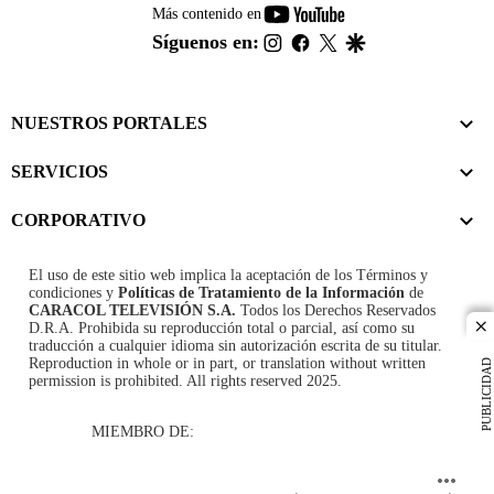
youtube-
Más contenido en
footer
instagram
facebook
twitter
google
Síguenos en:
NUESTROS PORTALES
SERVICIOS
CORPORATIVO
El uso de este sitio web implica la aceptación de los
Términos y
condiciones
y
Políticas de Tratamiento de la Información
de
CARACOL TELEVISIÓN S.A.
Todos los Derechos Reservados
D.R.A. Prohibida su reproducción total o parcial, así como su
cl
traducción a cualquier idioma sin autorización escrita de su titular.
Reproduction in whole or in part, or translation without written
PUBLICIDAD
permission is prohibited. All rights reserved 2025.
MIEMBRO DE: