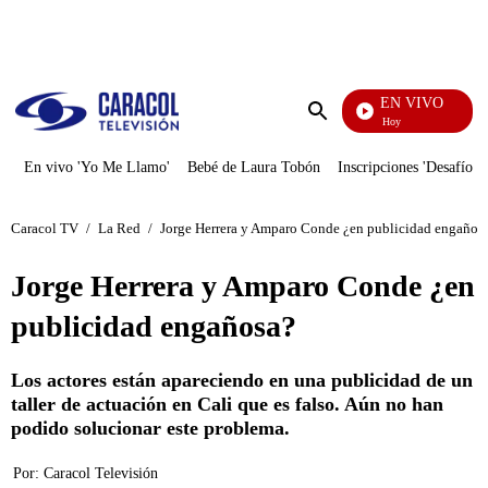
PUBLICIDAD
EN VIVO
La Finca De Hoy
Enviar
búsqueda
En vivo 'Yo Me Llamo'
Bebé de Laura Tobón
Inscripciones 'Desafío'
Caracol TV
/
La Red
/
Jorge Herrera y Amparo Conde ¿en publicidad engaños
Jorge Herrera y Amparo Conde ¿en
publicidad engañosa?
Los actores están apareciendo en una publicidad de un
taller de actuación en Cali que es falso. Aún no han
podido solucionar este problema.
Por:
Caracol Televisión