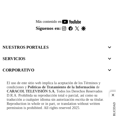
youtube-
Más contenido en
footer
instagram
facebook
twitter
google
Síguenos en:
NUESTROS PORTALES
SERVICIOS
CORPORATIVO
El uso de este sitio web implica la aceptación de los
Términos y
condiciones
y
Políticas de Tratamiento de la Información
de
CARACOL TELEVISIÓN S.A.
Todos los Derechos Reservados
D.R.A. Prohibida su reproducción total o parcial, así como su
cl
traducción a cualquier idioma sin autorización escrita de su titular.
Reproduction in whole or in part, or translation without written
PUBLICIDAD
permission is prohibited. All rights reserved 2025.