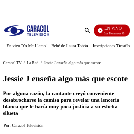
PUBLICIDAD
EN VIVO
Cuentos De Los Hermanos Grimm
Enviar
búsqueda
En vivo 'Yo Me Llamo'
Bebé de Laura Tobón
Inscripciones 'Desafío'
Caracol TV
/
La Red
/
Jessie J enseña algo más que escote
Jessie J enseña algo más que escote
Por alguna razón, la cantante creyó conveniente
desabrocharse la camisa para revelar una lencería
blanca que le hacía muy poca justicia a su esbelta
silueta
Por:
Caracol Televisión