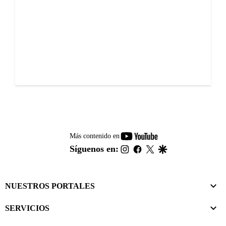
youtube-
Más contenido en
footer
instagram
facebook
twitter
google
Síguenos en:
NUESTROS PORTALES
SERVICIOS