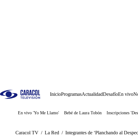
Inicio
Programas
Actualidad
Desafío
En vivo
No
En vivo 'Yo Me Llamo'
Bebé de Laura Tobón
Inscripciones 'Des
Juegos
Caracol TV
/
La Red
/
Integrantes de ‘Planchando al Despec