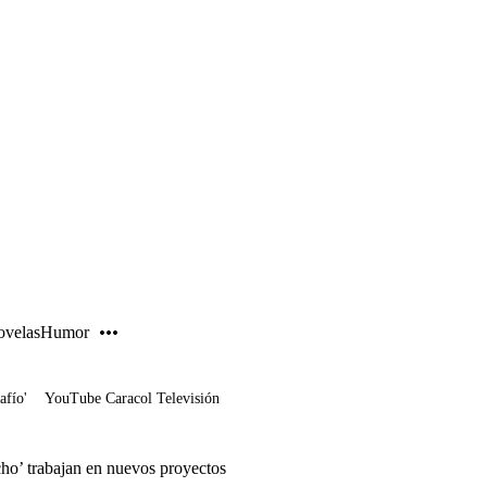
PUBLICIDAD
velas
Humor
afío'
YouTube Caracol Televisión
ho’ trabajan en nuevos proyectos