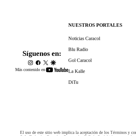
NUESTROS PORTALES
Noticias Caracol
Blu Radio
Síguenos en:
Gol Caracol
instagram
facebook
twitter
google
youtube-
Más contenido en
La Kalle
footer
DiTu
El uso de este sitio web implica la aceptación de los
Términos y co