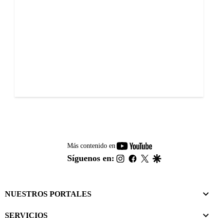
youtube-
Más contenido en
footer
instagram
facebook
twitter
google
Síguenos en:
NUESTROS PORTALES
SERVICIOS