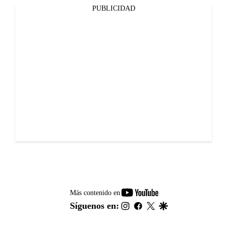
PUBLICIDAD
youtube-
Más contenido en
footer
instagram
facebook
twitter
google
Síguenos en: