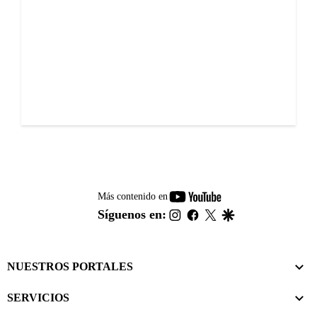
youtube-
Más contenido en
footer
instagram
facebook
twitter
google
Síguenos en:
NUESTROS PORTALES
SERVICIOS