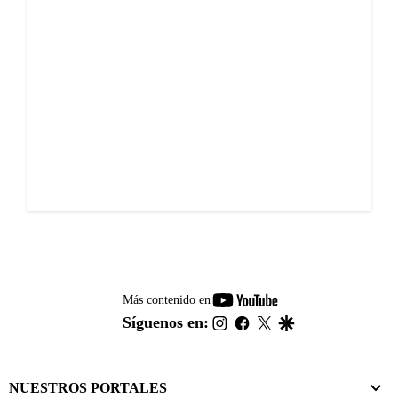
youtube-
Más contenido en
footer
instagram
facebook
twitter
google
Síguenos en:
NUESTROS PORTALES