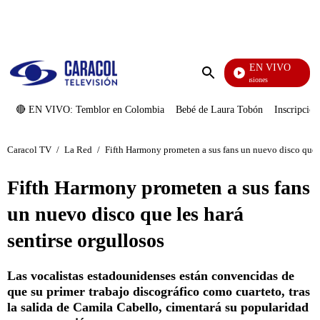
PUBLICIDAD
EN VIVO
Tormenta De Pasiones
Enviar
búsqueda
🔴 EN VIVO: Temblor en Colombia
Bebé de Laura Tobón
Inscripcion
Caracol TV
/
La Red
/
Fifth Harmony prometen a sus fans un nuevo disco que l
Fifth Harmony prometen a sus fans
un nuevo disco que les hará
sentirse orgullosos
Las vocalistas estadounidenses están convencidas de
que su primer trabajo discográfico como cuarteto, tras
la salida de Camila Cabello, cimentará su popularidad