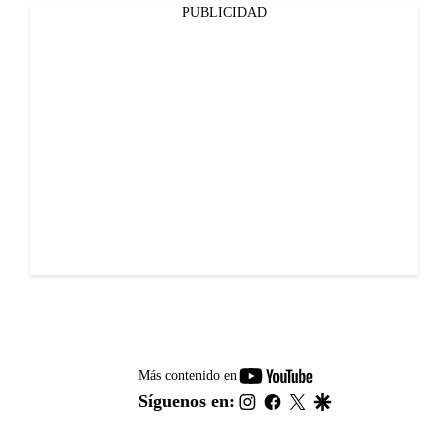
PUBLICIDAD
youtube-
Más contenido en
footer
instagram
facebook
twitter
google
Síguenos en: