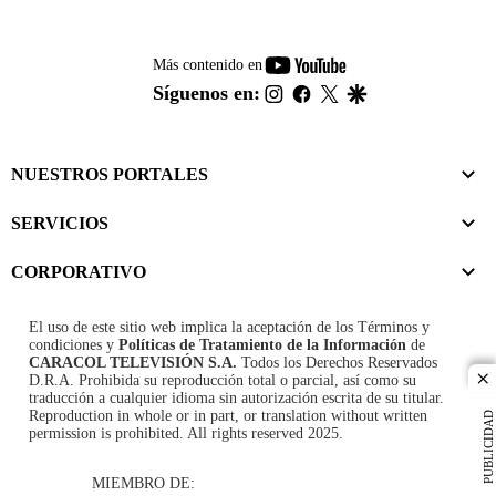
youtube-
Más contenido en
footer
instagram
facebook
twitter
google
Síguenos en:
NUESTROS PORTALES
SERVICIOS
CORPORATIVO
El uso de este sitio web implica la aceptación de los
Términos y
condiciones
y
Políticas de Tratamiento de la Información
de
CARACOL TELEVISIÓN S.A.
Todos los Derechos Reservados
D.R.A. Prohibida su reproducción total o parcial, así como su
cl
traducción a cualquier idioma sin autorización escrita de su titular.
Reproduction in whole or in part, or translation without written
PUBLICIDAD
permission is prohibited. All rights reserved 2025.
MIEMBRO DE: