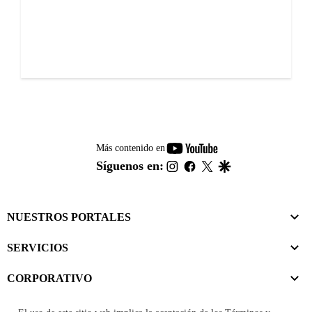
youtube-
Más contenido en
footer
instagram
facebook
twitter
google
Síguenos en:
NUESTROS PORTALES
SERVICIOS
CORPORATIVO