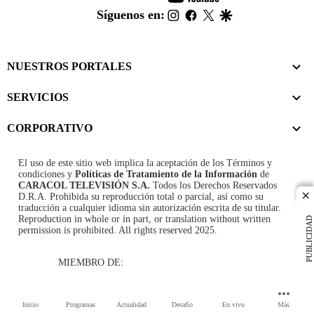
footer
instagram
facebook
twitter
google
Síguenos en:
NUESTROS PORTALES
SERVICIOS
CORPORATIVO
El uso de este sitio web implica la aceptación de los
Términos y
condiciones
y
Políticas de Tratamiento de la Información
de
CARACOL TELEVISIÓN S.A.
Todos los Derechos Reservados
D.R.A. Prohibida su reproducción total o parcial, así como su
cl
traducción a cualquier idioma sin autorización escrita de su titular.
Reproduction in whole or in part, or translation without written
PUBLICIDAD
permission is prohibited. All rights reserved 2025.
MIEMBRO DE:
Inicio
Programas
Actualidad
Desafío
En vivo
Más