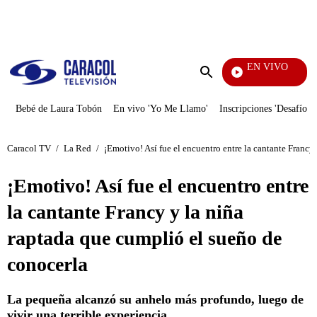
PUBLICIDAD
EN VIVO
EFÉ
Enviar
búsqueda
Bebé de Laura Tobón
En vivo 'Yo Me Llamo'
Inscripciones 'Desafío'
Caracol TV
/
La Red
/
¡Emotivo! Así fue el encuentro entre la cantante Francy
¡Emotivo! Así fue el encuentro entre
la cantante Francy y la niña
raptada que cumplió el sueño de
conocerla
La pequeña alcanzó su anhelo más profundo, luego de
vivir una terrible experiencia.